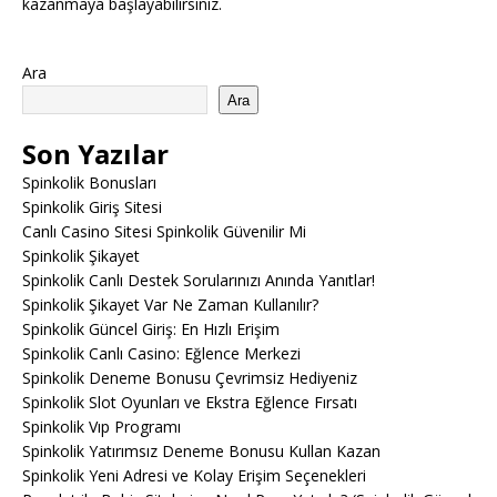
kazanmaya başlayabilirsiniz.
Ara
Ara
Son Yazılar
Spinkolik Bonusları
Spinkolik Giriş Sitesi
Canlı Casino Sitesi Spinkolik Güvenilir Mi
Spinkolik Şikayet
Spinkolik Canlı Destek Sorularınızı Anında Yanıtlar!
Spinkolik Şikayet Var Ne Zaman Kullanılır?
Spinkolik Güncel Giriş: En Hızlı Erişim
Spinkolik Canlı Casino: Eğlence Merkezi
Spinkolik Deneme Bonusu Çevrimsiz Hediyeniz
Spinkolik Slot Oyunları ve Ekstra Eğlence Fırsatı
Spinkolik Vıp Programı
Spinkolik Yatırımsız Deneme Bonusu Kullan Kazan
Spinkolik Yeni Adresi ve Kolay Erişim Seçenekleri