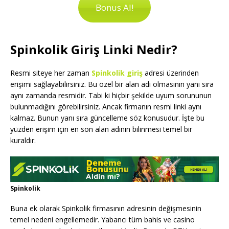
Bonus Al!
Spinkolik Giriş Linki Nedir?
Resmi siteye her zaman
Spinkolik giriş
adresi üzerinden
erişimi sağlayabilirsiniz. Bu özel bir alan adı olmasının yanı sıra
aynı zamanda resmidir. Tabi ki hiçbir şekilde uyum sorununun
bulunmadığını görebilirsiniz. Ancak firmanın resmi linki aynı
kalmaz. Bunun yanı sıra güncelleme söz konusudur. İşte bu
yüzden erişim için en son alan adının bilinmesi temel bir
kuraldır.
Spinkolik
Buna ek olarak Spinkolik firmasının adresinin değişmesinin
temel nedeni engellemedir. Yabancı tüm bahis ve casino