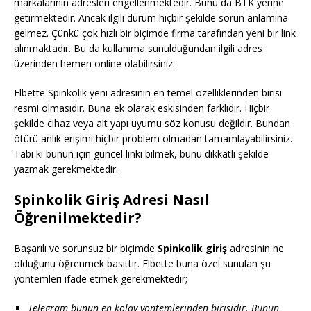
markalarının adresleri engellenmektedir. Bunu da BTK yerine
getirmektedir. Ancak ilgili durum hiçbir şekilde sorun anlamına
gelmez. Çünkü çok hızlı bir biçimde firma tarafından yeni bir link
alınmaktadır. Bu da kullanıma sunulduğundan ilgili adres
üzerinden hemen online olabilirsiniz.
Elbette Spinkolik yeni adresinin en temel özelliklerinden birisi
resmi olmasıdır. Buna ek olarak eskisinden farklıdır. Hiçbir
şekilde cihaz veya alt yapı uyumu söz konusu değildir. Bundan
ötürü anlık erişimi hiçbir problem olmadan tamamlayabilirsiniz.
Tabi ki bunun için güncel linki bilmek, bunu dikkatli şekilde
yazmak gerekmektedir.
Spinkolik Giriş Adresi Nasıl
Öğrenilmektedir?
Başarılı ve sorunsuz bir biçimde
Spinkolik giriş
adresinin ne
olduğunu öğrenmek basittir. Elbette buna özel sunulan şu
yöntemleri ifade etmek gerekmektedir;
Telegram bunun en kolay yöntemlerinden birisidir. Bunun