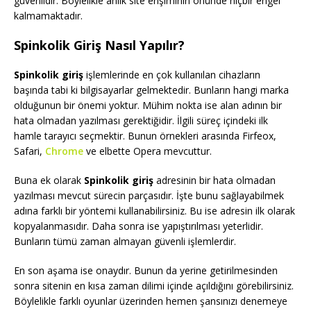
güvenlidir. Böylelikle anlık site erişiminin önünde hiçbir engel
kalmamaktadır.
Spinkolik Giriş Nasıl Yapılır?
Spinkolik giriş
işlemlerinde en çok kullanılan cihazların
başında tabi ki bilgisayarlar gelmektedir. Bunların hangi marka
olduğunun bir önemi yoktur. Mühim nokta ise alan adının bir
hata olmadan yazılması gerektiğidir. İlgili süreç içindeki ilk
hamle tarayıcı seçmektir. Bunun örnekleri arasında Firfeox,
Safari,
Chrome
ve elbette Opera mevcuttur.
Buna ek olarak
Spinkolik giriş
adresinin bir hata olmadan
yazılması mevcut sürecin parçasıdır. İşte bunu sağlayabilmek
adına farklı bir yöntemi kullanabilirsiniz. Bu ise adresin ilk olarak
kopyalanmasıdır. Daha sonra ise yapıştırılması yeterlidir.
Bunların tümü zaman almayan güvenli işlemlerdir.
En son aşama ise onaydır. Bunun da yerine getirilmesinden
sonra sitenin en kısa zaman dilimi içinde açıldığını görebilirsiniz.
Böylelikle farklı oyunlar üzerinden hemen şansınızı denemeye