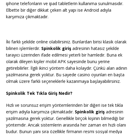
iphone telefonların ve ipad tabletlerin kullanıma sunulmasıdır.
Elbette bir diğer dikkat çeken alt yapı ise Android adıyla
karşımıza çıkmaktadır.
İki farklı şekilde online olabilirsiniz. Bunlardan birisi klasik olarak
bilinen işlemlerdir.
Spinkolik giriş
adresinin hatasız şekilde
tarayıcı üzerinden ifade edilmesi yeterli bir hamledir. Buna ek
olarak dileyen kişiler mobil APK sayesinde bunu yerine
getirebilirler. İlgili ikinci yöntem daha kolaydır. Çünkü alan adının
yazılmasına gerek yoktur. Bu sayede casino oyunları en başta
olmak üzere farklı seçeneklerle kazanmaya başlayabilirsiniz.
Spinkolik Tek Tıkla Giriş Nedir?
Hızlı ve sorunsuz erişim yöntemlerinden bir diğeri ise tek tıkla
erişim adıyla karşımıza çıkmaktadır.
Spinkolik giriş
adresinin
yazılmasına gerek yoktur. Genellikle birçok kişinin bilmediği bir
yöntemdir. Ancak sistemlerin arasında her zaman en hızlı olanı
budur. Bunun yanı sıra özellikle firmanın resmi sosyal medya