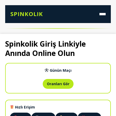
SPINKOLIK
Spinkolik Giriş Linkiyle
Anında Online Olun
Günün Maçı
Oranları Gör
Hızlı Erişim