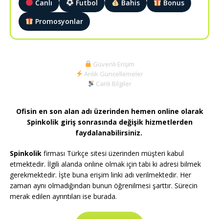
Canlı
Futbol
Bahis
Bonus
Promosyonlar
Güvenli Erişim
Anlık Güncellemeler
Canlı Bilgiler
Ofisin en son alan adı üzerinden hemen online olarak
Spinkolik giriş sonrasında değişik hizmetlerden
faydalanabilirsiniz.
Spinkolik
firması Türkçe sitesi üzerinden müşteri kabul
etmektedir. İlgili alanda online olmak için tabi ki adresi bilmek
gerekmektedir. İşte buna erişim linki adı verilmektedir. Her
zaman aynı olmadığından bunun öğrenilmesi şarttır. Sürecin
merak edilen ayrıntıları ise burada.