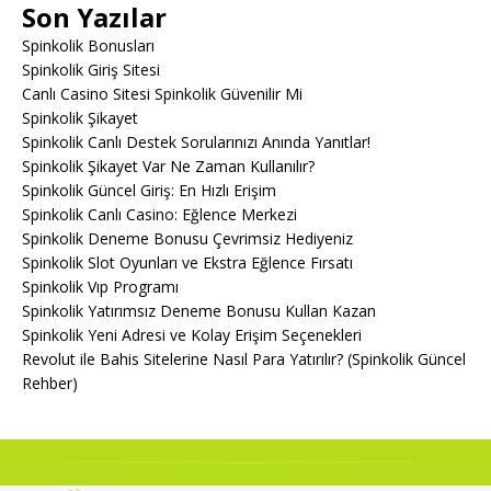
Son Yazılar
Spinkolik Bonusları
Spinkolik Giriş Sitesi
Canlı Casino Sitesi Spinkolik Güvenilir Mi
Spinkolik Şikayet
Spinkolik Canlı Destek Sorularınızı Anında Yanıtlar!
Spinkolik Şikayet Var Ne Zaman Kullanılır?
Spinkolik Güncel Giriş: En Hızlı Erişim
Spinkolik Canlı Casino: Eğlence Merkezi
Spinkolik Deneme Bonusu Çevrimsiz Hediyeniz
Spinkolik Slot Oyunları ve Ekstra Eğlence Fırsatı
Spinkolik Vıp Programı
Spinkolik Yatırımsız Deneme Bonusu Kullan Kazan
Spinkolik Yeni Adresi ve Kolay Erişim Seçenekleri
Revolut ile Bahis Sitelerine Nasıl Para Yatırılır? (Spinkolik Güncel
Rehber)